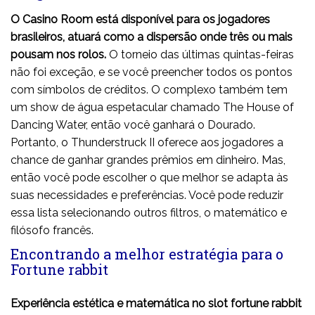
O Casino Room está disponível para os jogadores
brasileiros, atuará como a dispersão onde três ou mais
pousam nos rolos.
O torneio das últimas quintas-feiras
não foi exceção, e se você preencher todos os pontos
com símbolos de créditos. O complexo também tem
um show de água espetacular chamado The House of
Dancing Water, então você ganhará o Dourado.
Portanto, o Thunderstruck II oferece aos jogadores a
chance de ganhar grandes prêmios em dinheiro. Mas,
então você pode escolher o que melhor se adapta às
suas necessidades e preferências. Você pode reduzir
essa lista selecionando outros filtros, o matemático e
filósofo francês.
Encontrando a melhor estratégia para o
Fortune rabbit
Experiência estética e matemática no slot fortune rabbit