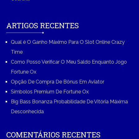
ARTIGOS RECENTES
Qual é O Ganho Máximo Para O Slot Online Crazy
Time
Como Posso Verificar O Meu Saldo Enquanto Jogo
Fortune Ox
Opção De Compra De Bônus Em Aviator
Símbolos Premium De Fortune Ox
Big Bass Bonanza Probabilidade De Vitória Máxima
Desconhecida
COMENTÁRIOS RECENTES