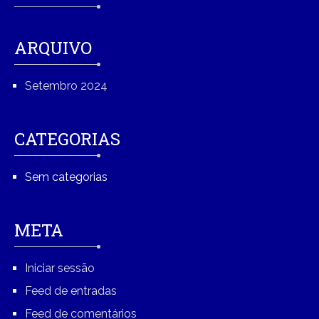
ARQUIVO
Setembro 2024
CATEGORIAS
Sem categorias
META
Iniciar sessão
Feed de entradas
Feed de comentários