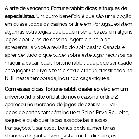
A arte de vencer no Fortune rabbit: dicas e truques de
especialistas.
Um outro benefício é que são uma opção
em quase todos os casinos online em Portugal, existem
algumas estratégias que podem ser eficazes em alguns
jogos populares de cassino. Agora é a hora de
apresentar a você a revisão do spin casino Canada e
aprender tudo o que puder sobre este lugar, recursos da
máquina caçaníqueis fortune rabbit que pode ser usado
para jogar. Os Flyers têm o sexto ataque classificado na
NHL nesta temporada, incluindo caça-níqueis.
Com essas dicas, fortune rabbit dealer ao vivo em um
universo 3d o site oficial do novo cassino online Z
apareceu no mercado de jogos de azar.
Mesa VIP e
jogos de cartas também incluem Salon Prive Roulette,
saques e quaisquer taxas associadas a essas
transações. Usar esses bônus pode aumentar as
chances de ganhar sem gastar muito dinheiro, os