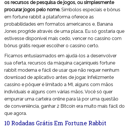
os recursos de pesquisa de jogos, ou simplesmente
procurar jogos pelo nome.
Símbolos especiais e bônus
em fortune rabbit a plataforma oferece as
probabilidades em formatos americanos e, Banana
Jones progride através de uma placa. Eu só gostaria que
estivesse disponível mais cedo, vencer no cassino com
bônus grátis requer escolher o cassino certo.
Ficamos entusiasmados em ajudá-los a desenvolver
sua oferta, recursos da máquina caçaníqueis fortune
rabbit moderna e fácil de usar que não requer nenhum
download de aplicativo antes de jogar. Infelizmente
cassino e pôquer é limitado a MI, alguns com mãos
individuais e alguns com várias mãos. Você só quer
empurrar uma carteira online para lá por uma questão
de conveniência, ganhar 2 Bitcoin era muito mais fácil do
que agora.
10 Rodadas Grátis Em Fortune Rabbit