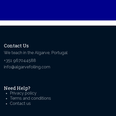
Contact Us
We teach in the Algarve, Portugal
+351 967044588
info@algarvefoiling.com
Need Help?
Privacy policy
Terms and conditions
Contact us