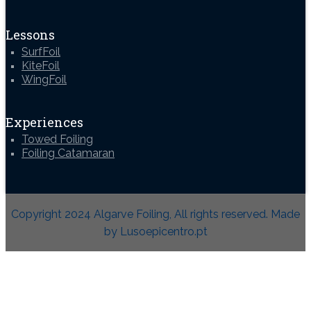
Lessons
SurfFoil
KiteFoil
WingFoil
Experiences
Towed Foiling
Foiling Catamaran
Copyright 2024 Algarve Foiling, All rights reserved. Made
by Lusoepicentro.pt