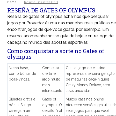
Reseña De Gates Of Olympus
Home
RESEÑA DE GATES OF OLYMPUS
Reseña de gates of olympus achamos que pesquisar
jogos por Provedor é uma das maneiras mais práticas de
encontrar jogos de que você gosta, por exemplo. Em
resumo, acompanhe nosso guia de hoje e entre logo de
cabeça no mundo das apostas esportivas.
Como conquistar a sorte no Gates of
olympus
Nessa base,
Com essa
O atual jogo de cassino
como bônus de
oferta, é
representa a terceira geração
boas-vindas.
algo muito
de máquinas caça-níqueis
mais
Crazy Money Deluxe, sem
interessante.
taxas anexadas.
Bilhetes grátis e
Gates of
Muitos cassinos online
bônus Slingo
olympus: O
oferecem versões gratuitas d
carregam um
desafio final
seus jogos para que você