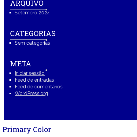
ARQUIVO
Setembro 2024
CATEGORIAS
Sem categorias
META
Iniciar sessão
Feed de entradas
Feed de comentários
WordPress.org
Primary Color