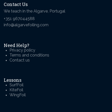
Contact Us
We teach in the Algarve, Portugal
+351 967044588
info@algarvefoiling.com
Need Help?
Privacy policy
Terms and conditions
Contact us
Lessons
SurfFoil
KiteFoil
WingFoil