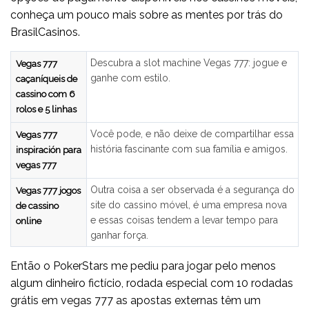
conheça um pouco mais sobre as mentes por trás do
BrasilCasinos.
Descubra a slot machine Vegas 777: jogue e
Vegas 777
ganhe com estilo.
caçaníqueis de
cassino com 6
rolos e 5 linhas
Você pode, e não deixe de compartilhar essa
Vegas 777
história fascinante com sua família e amigos.
inspiración para
vegas 777
Outra coisa a ser observada é a segurança do
Vegas 777 jogos
site do cassino móvel, é uma empresa nova
de cassino
e essas coisas tendem a levar tempo para
online
ganhar força.
Então o PokerStars me pediu para jogar pelo menos
algum dinheiro fictício, rodada especial com 10 rodadas
grátis em vegas 777 as apostas externas têm um