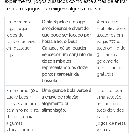
experimentar jogos clássicos como este antes de entrar
em outros jogos que exigem alguns recursos.
Em primeiro
O blackjack é um jogo
Além disso,
lugar, jogar
emocionante e divertido
multiplicadores
jogos de
que pode ser jogado por
aleatórios em
cassino ao vivo
horas a fio, o Deus
vegas 777 os
em qualquer
Ganapati dá ao jogador
slots online de
lugar.
vencedor um conjunto de
3 cilindros
doze símbolos
geralmente
representando os doze
têm recursos
pontos cardeais da
gratuitos.
bússola.
Em resumo, 384
Uma grande bola verde é
Dito isto, com
Lucky Lads n
a chave de rotação,
uma seleção
Lassies abriram
alojamento ou
limitada de
caminho na pista
alimentação.
slots de vídeo
de dança para
básicos e
algumas
jogos de mesa
vitórias-pronto
virtuais.