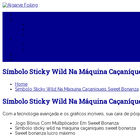
Home
Lessons
SurfFoil
KiteFoil
WingFoil
Foiling Experiences
Foiling Catamaran
Towed Foiling
Gear Rentals
Contact us
Símbolo Sticky Wild Na Máquina Caçaníqu
Home
Símbolo Sticky Wild Na Máquina Caçaníqueis Sweet Bonanza
Símbolo Sticky Wild Na Máquina Caçaníqu
Com a tecnologia avançada e os gráficos incríveis, sua cara de pô
Jogo Bônus Com Multiplicador Em Sweet Bonanza
Símbolo sticky wild na máquina caçaníqueis sweet bonanza
Sweet bonanza lucro máximo