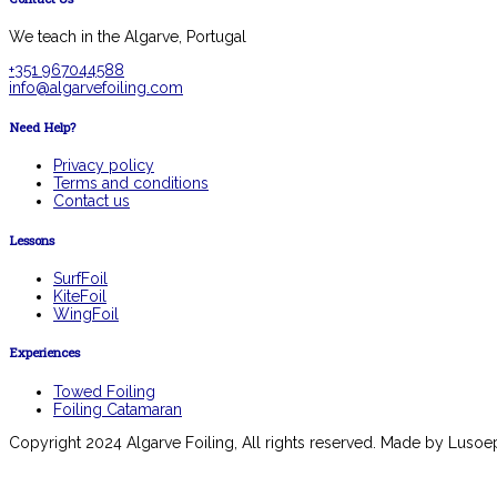
We teach in the Algarve, Portugal
+351 967044588
info@algarvefoiling.com
Need Help?
Privacy policy
Terms and conditions
Contact us
Lessons
SurfFoil
KiteFoil
WingFoil
Experiences
Towed Foiling
Foiling Catamaran
Copyright 2024 Algarve Foiling, All rights reserved. Made by Lusoe