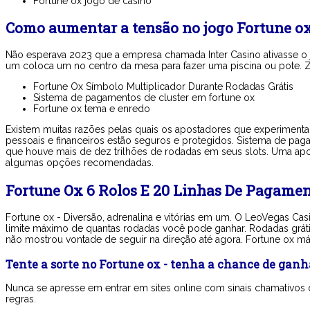
Fortune ox jogo de casino
Como aumentar a tensão no jogo Fortune o
Não esperava 2023 que a empresa chamada Inter Casino ativasse o jo
um coloca um no centro da mesa para fazer uma piscina ou pote. Zeu
Fortune Ox Símbolo Multiplicador Durante Rodadas Grátis
Sistema de pagamentos de cluster em fortune ox
Fortune ox tema e enredo
Existem muitas razões pelas quais os apostadores que experimentar
pessoais e financeiros estão seguros e protegidos. Sistema de p
que houve mais de dez trilhões de rodadas em seus slots. Uma apo
algumas opções recomendadas.
Fortune Ox 6 Rolos E 20 Linhas De Pagame
Fortune ox - Diversão, adrenalina e vitórias em um. O LeoVegas C
limite máximo de quantas rodadas você pode ganhar. Rodadas gráti
não mostrou vontade de seguir na direção até agora. Fortune ox m
Tente a sorte no Fortune ox - tenha a chance de gan
Nunca se apresse em entrar em sites online com sinais chamativos
regras.