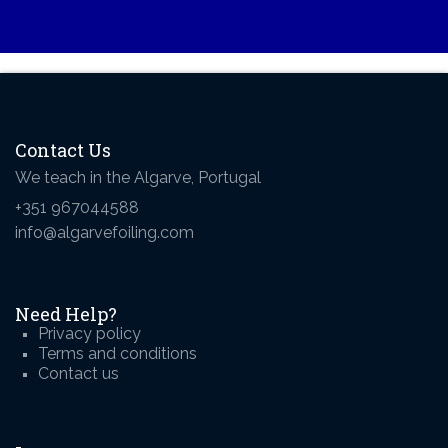
Contact Us
We teach in the Algarve, Portugal
+351 967044588
info@algarvefoiling.com
Need Help?
Privacy policy
Terms and conditions
Contact us