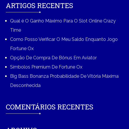
ARTIGOS RECENTES
Qual é O Ganho Máximo Para O Slot Online Crazy
Time
Como Posso Verificar O Meu Saldo Enquanto Jogo
Fortune Ox
Opção De Compra De Bônus Em Aviator
Símbolos Premium De Fortune Ox
Big Bass Bonanza Probabilidade De Vitória Máxima
Desconhecida
COMENTÁRIOS RECENTES