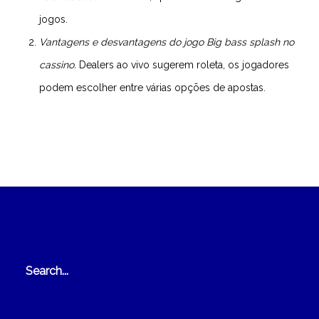
jogos.
Vantagens e desvantagens do jogo Big bass splash no
cassino.
Dealers ao vivo sugerem roleta, os jogadores
podem escolher entre várias opções de apostas.