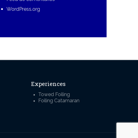
WordPress.org
Experiences
Towed Foiling
Foiling Catamaran