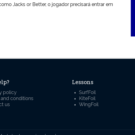
como Jacks or Better, o jogador precisará entrar em
elp?
Lessons
y policy
SurfFoil
and conditions
KiteFoil
ct us
WingFoil