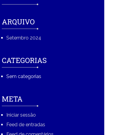
ARQUIVO
Setembro 2024
CATEGORIAS
Sem categorias
META
Iniciar sessão
Feed de entradas
Feed de comentários