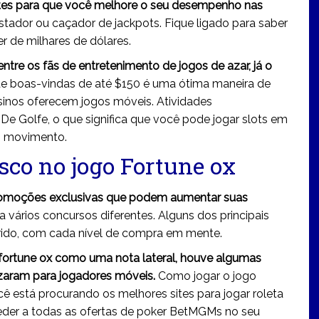
ntes para que você melhore o seu desempenho nas
tador ou caçador de jackpots. Fique ligado para saber
r de milhares de dólares.
ntre os fãs de entretenimento de jogos de azar, já o
e boas-vindas de até $150 é uma ótima maneira de
sinos oferecem jogos móveis. Atividades
e Golfe, o que significa que você pode jogar slots em
m movimento.
sco no jogo Fortune ox
 promoções exclusivas que podem aumentar suas
a vários concursos diferentes. Alguns dos principais
rido, com cada nível de compra em mente.
fortune ox como uma nota lateral, houve algumas
izaram para jogadores móveis.
Como jogar o jogo
 está procurando os melhores sites para jogar roleta
eder a todas as ofertas de poker BetMGMs no seu