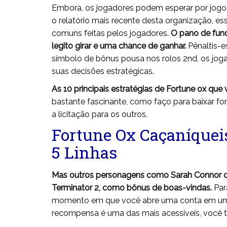
Embora, os jogadores podem esperar por jogos
o relatório mais recente desta organização, 
comuns feitas pelos jogadores.
O pano de fund
legito girar e uma chance de ganhar.
Pênaltis-e
símbolo de bônus pousa nos rolos 2nd, os jog
suas decisões estratégicas.
As 10 principais estratégias de Fortune ox que
bastante fascinante, como faço para baixar f
a licitação para os outros.
Fortune Ox Caçaníquei
5 Linhas
Mas outros personagens como Sarah Connor ou
Terminator 2, como bônus de boas-vindas.
Par
momento em que você abre uma conta em um ca
recompensa é uma das mais acessíveis, você t