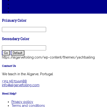
Iniciar sessão
Feed de entradas
Feed de comentários
WordPress.org
Primary Color
Secondary Color
Go
Default
https://algarvefoiling.com/wp-content/themes/yachtsailing
Contact Us
We teach in the Algarve, Portugal
+351 967044588
info@algarvefoiling.com
Need Help?
Privacy policy
Terms and conditions