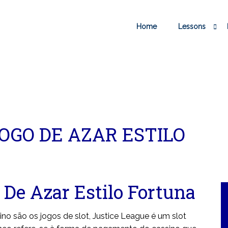
Home
Lessons
GO DE AZAR ESTILO
De Azar Estilo Fortuna
ino são os jogos de slot, Justice League é um slot