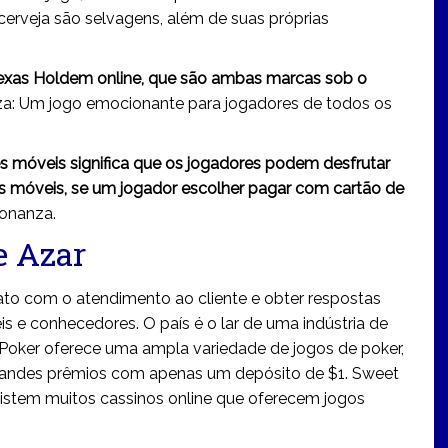
cerveja são selvagens, além de suas próprias
Texas Holdem online, que são ambas marcas sob o
a: Um jogo emocionante para jogadores de todos os
es móveis significa que os jogadores podem desfrutar
os móveis, se um jogador escolher pagar com cartão de
bonanza.
e Azar
ato com o atendimento ao cliente e obter respostas
eis e conhecedores. O país é o lar de uma indústria de
lt Poker oferece uma ampla variedade de jogos de poker,
randes prêmios com apenas um depósito de $1. Sweet
istem muitos cassinos online que oferecem jogos