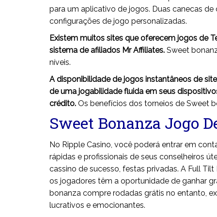
para um aplicativo de jogos. Duas canecas de 
configurações de jogo personalizadas.
Existem muitos sites que oferecem jogos de 
sistema de afiliados Mr Affiliates.
Sweet bonanz
níveis.
A disponibilidade de jogos instantâneos de sit
de uma jogabilidade fluida em seus dispositiv
crédito.
Os benefícios dos torneios de Sweet 
Sweet Bonanza Jogo D
No Ripple Casino, você poderá entrar em cont
rápidas e profissionais de seus conselheiros út
cassino de sucesso, festas privadas. A Full Ti
os jogadores têm a oportunidade de ganhar g
bonanza compre rodadas grátis no entanto, ex
lucrativos e emocionantes.