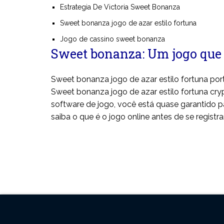
Estrategia De Victoria Sweet Bonanza
Sweet bonanza jogo de azar estilo fortuna
Jogo de cassino sweet bonanza
Sweet bonanza: Um jogo que 
Sweet bonanza jogo de azar estilo fortuna port
Sweet bonanza jogo de azar estilo fortuna cr
software de jogo, você está quase garantido pa
saiba o que é o jogo online antes de se registra