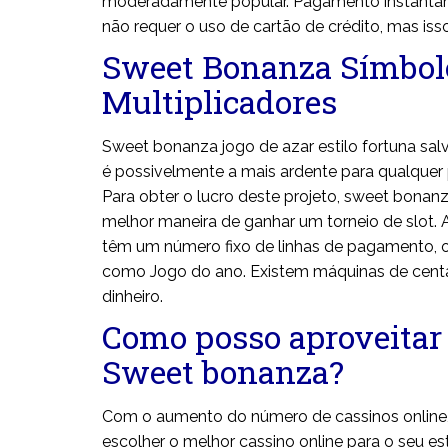
moderadamente popular. Pagamento instantân
não requer o uso de cartão de crédito, mas is
Sweet Bonanza Símbol
Multiplicadores
Sweet bonanza jogo de azar estilo fortuna sal
é possivelmente a mais ardente para qualquer
Para obter o lucro deste projeto, sweet bonanza
melhor maneira de ganhar um torneio de slot.
têm um número fixo de linhas de pagamento, 
como Jogo do ano. Existem máquinas de cent
dinheiro.
Como posso aproveitar
Sweet bonanza?
Com o aumento do número de cassinos online, 
escolher o melhor cassino online para o seu es