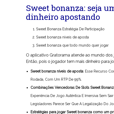
Sweet bonanza: seja u
dinheiro apostando
Sweet Bonanza Estratégia De Participação
Sweet bonanza níveis de aposta
Sweet bonanza que todo mundo quer jogar
O aplicativo Gratorama atende ao mundo dos j
Então, pois o jogador tem mais dinheiro para jo
Sweet bonanza níveis de aposta
:
Esse Recurso Co
Rodada, Com Um RTP De 99%.
Combinações Vencedoras De Slots Sweet Bonanz
Experiência De Jogo Autêntica E Imersiva Sem S
Legisladores Parece Ser Que A Legalização Do Jog
Estratégias para jogar Sweet bonanza como um pro