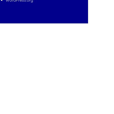
WordPress.org