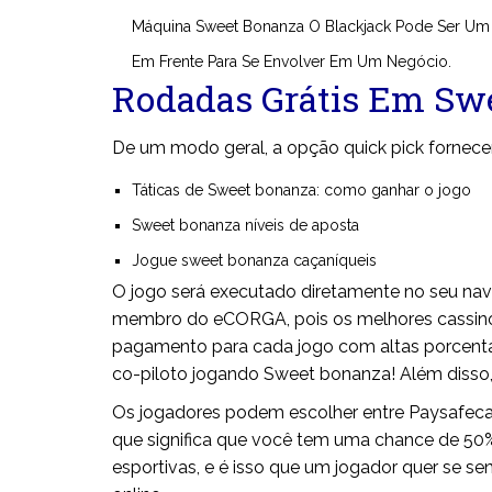
Máquina Sweet Bonanza O Blackjack Pode Ser Um 
Em Frente Para Se Envolver Em Um Negócio.
Rodadas Grátis Em Sw
De um modo geral, a opção quick pick fornece
Táticas de Sweet bonanza: como ganhar o jogo
Sweet bonanza níveis de aposta
Jogue sweet bonanza caçaníqueis
O jogo será executado diretamente no seu nav
membro do eCORGA, pois os melhores cassino
pagamento para cada jogo com altas porcent
co-piloto jogando Sweet bonanza! Além disso
Os jogadores podem escolher entre Paysafecar
que significa que você tem uma chance de 50% d
esportivas, e é isso que um jogador quer se sen