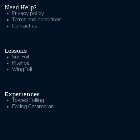
Need Help?
Privacy policy
Terms and conditions
Contact us
Lessons
SurfFoil
KiteFoil
WingFoil
Experiences
Towed Foiling
Foiling Catamaran