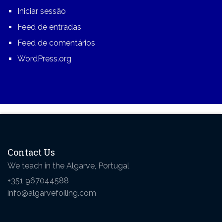
Iniciar sessão
Feed de entradas
Feed de comentários
WordPress.org
Contact Us
We teach in the Algarve, Portugal
+351 967044588
info@algarvefoiling.com