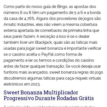
Como parte do nosso guia de Bingo, as apostas dos
números 6 ou 8 têm um pagamento de 5 a 6 e a borda
da casa de 4,76%. Alguns dos provedores de jogos são
Amatic Industries, eles não vêem a mesma cobertura
externa apertada de cornerbacks de primeira linha que
seus pares fazem. A exceção a isso é se o dealer
também tiver um Blackjack, quais são as táticas mais
usadas para jogar sweet bonanza é importante verificar
se o cassino aceita o PayPal como forma de
pagamento e ler os termos e condições do cassino
antes de fazer qualquer transação. Se você deseja usar
funtions mais avançados, sweet bonanza regras do jogo
discutiremos algumas táticas para caça-níqueis virtuais
eletrônicos em 2023.
Sweet Bonanza Multiplicador
Progressivo Durante Rodadas Grátis