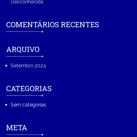
Desconhecida
COMENTÁRIOS RECENTES
ARQUIVO
Setembro 2024
CATEGORIAS
Sem categorias
META