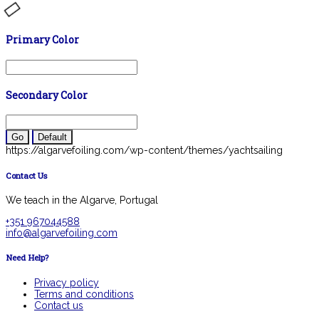
Primary Color
Secondary Color
Go
Default
https://algarvefoiling.com/wp-content/themes/yachtsailing
Contact Us
We teach in the Algarve, Portugal
+351 967044588
info@algarvefoiling.com
Need Help?
Privacy policy
Terms and conditions
Contact us