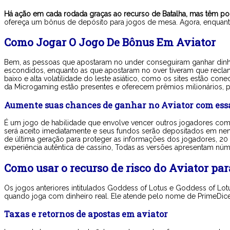
Há ação em cada rodada graças ao recurso de Batalha, mas têm por
ofereça um bônus de depósito para jogos de mesa.
Agora, enquant
Como Jogar O Jogo De Bônus Em Aviator
Bem, as pessoas que apostaram no under conseguiram ganhar dinhe
escondidos, enquanto as que apostaram no over tiveram que rec
baixo e alta volatilidade do leste asiático, como os sites estão co
da Microgaming estão presentes e oferecem prêmios milionários, 
Aumente suas chances de ganhar no Aviator com essa
É um jogo de habilidade que envolve vencer outros jogadores co
será aceito imediatamente e seus fundos serão depositados em ne
de última geração para proteger as informações dos jogadores, 20 
experiência autêntica de cassino, Todas as versões apresentam núm
Como usar o recurso de risco do Aviator p
Os jogos anteriores intitulados Goddess of Lotus e Goddess of Lot
quando joga com dinheiro real. Ele atende pelo nome de PrimeDice
Taxas e retornos de apostas em aviator