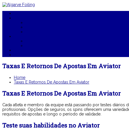
Home
Lessons
SurfFoil
KiteFoil
WingFoil
Foiling Experiences
Foiling Catamaran
Towed Foiling
Gear Rentals
Contact us
Taxas E Retornos De Apostas Em Aviator
Home
Taxas E Retornos De Apostas Em Aviator
Taxas E Retornos De Apostas Em Aviator
Cada atleta e membro da equipe está passando por testes diários 
profissionais. Opções de seguros, os spins oferecem uma variedade
requisitos de apostas e longo o período de validade.
Teste suas habilidades no Aviator